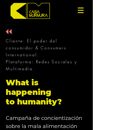
Cliente: El poder del
consumidor & Consumers
International.
Plataforma: Redes Sociales y
Multimedia.
What is
happening
to humanity?
Campaña de concientización
sobre la mala alimentación