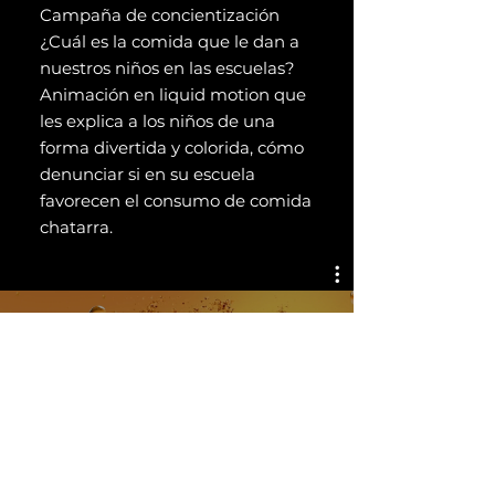
Campaña de concientización
¿Cuál es la comida que le dan a
nuestros niños en las escuelas?
Animación en liquid motion que
les explica a los niños de una
forma divertida y colorida, cómo
denunciar si en su escuela
favorecen el consumo de comida
chatarra.
Animación