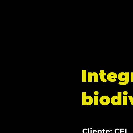
Integ
biodi
Cliente: CEI