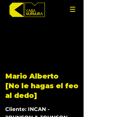
Mario Alberto
[No le hagas el feo
al dedo]
Cliente: INCAN -