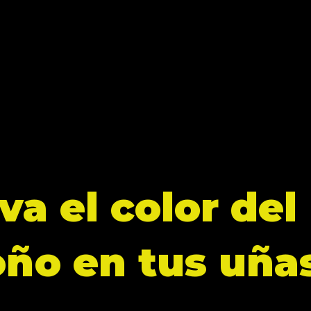
va el color del
oño en tus uña