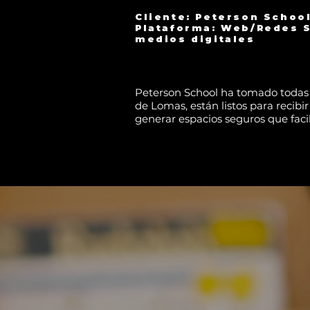
Cliente: Peterson Schoo
Plataforma: Web/Redes S
medios digitales
Peterson School ha tomado todas l
de Lomas, están listos para recibi
generar espacios seguros que facil