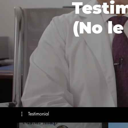
Testim
(No le
Testimonial