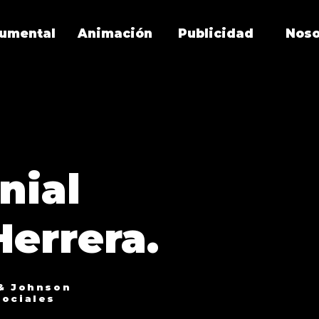
umental
Animación
Publicidad
Noso
nial
Herrera.
 & Johnson
Sociales