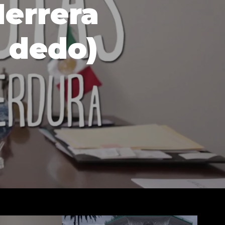
Herrera
l dedo)