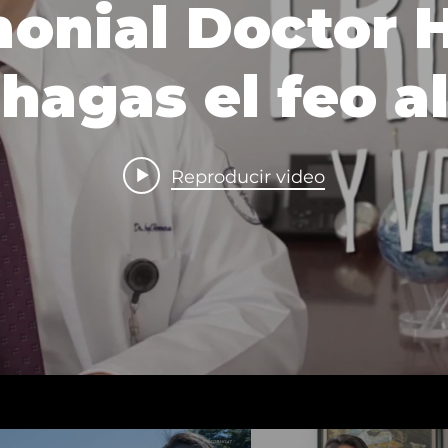
onial Doctor 
 hagas el feo a
Reproducir video